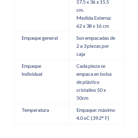
57.5 x 36 x 15.5
cm.
Medida Externa:
62 x 38 x 16 cm
Empaque general
Son empacadas de
2 a 3 piezas por
caja
Empaque
Cada pieza se
Individual
empaca en bolsa
de plástico
cristalino 50 x
50cm
Temperatura
Empaque: máximo
4.0 oC (39.2° F)