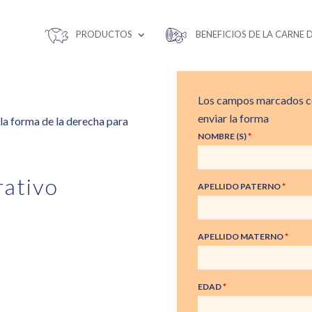
PRODUCTOS
BENEFICIOS DE LA CARNE 
Los campos marcados co
enviar la forma
 la forma de la derecha para
NOMBRE (S)
*
rativo
APELLIDO PATERNO
*
APELLIDO MATERNO
*
EDAD
*