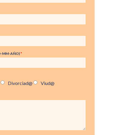
DD-MM-AÑO)
*
Divorciad@
Viud@